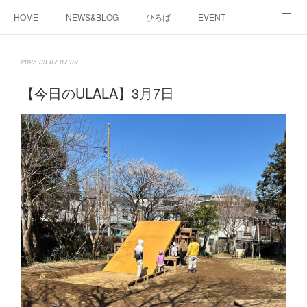
HOME
NEWS&BLOG
ひろば
EVENT
working&space
about
2025.03.07 07:09
【今日のULALA】3月7日