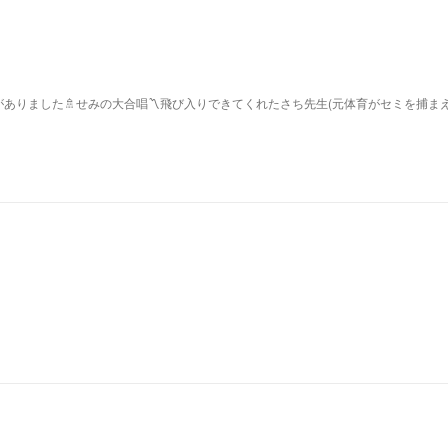
ありました🚿せみの大合唱〽飛び入りできてくれたさち先生(元体育がセミを捕ま