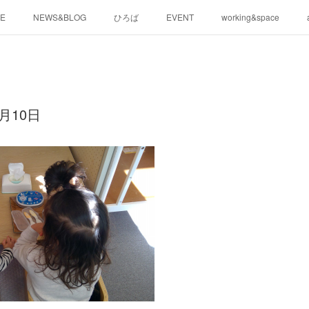
E
NEWS&BLOG
ひろば
EVENT
working&space
月10日