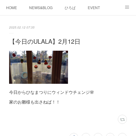
HOME
NEWS&BLOG
ひろば
EVENT
working&space
about
2025.02.12 07:35
【今日のULALA】2月12日
今日からひなまつりにウィンドウチェンジ🌸
家のお雛様も出さねば！！