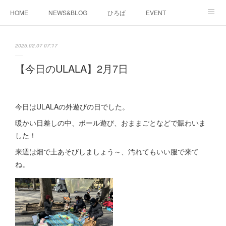
HOME
NEWS&BLOG
ひろば
EVENT
working&space
about
2025.02.07 07:17
【今日のULALA】2月7日
今日はULALAの外遊びの日でした。
暖かい日差しの中、ボール遊び、おままごとなどで賑わいま
した！
来週は畑で土あそびしましょう～、汚れてもいい服で来て
ね。