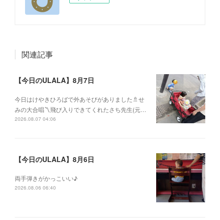
関連記事
【今日のULALA】8月7日
今日はけやきひろばで外あそびがありました🚿せ
みの大合唱〽飛び入りできてくれたさち先生(元…
2026.08.07 04:06
【今日のULALA】8月6日
両手弾きがかっこいい♪
2026.08.06 06:40