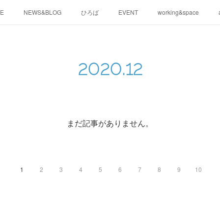
E
NEWS&BLOG
ひろば
EVENT
working&space
2020
.
12
まだ記事がありません。
1
2
3
4
5
6
7
8
9
10