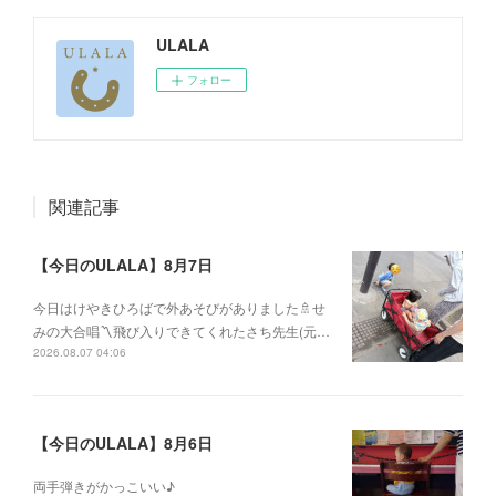
ULALA
フォロー
関連記事
【今日のULALA】8月7日
今日はけやきひろばで外あそびがありました🚿せ
みの大合唱〽飛び入りできてくれたさち先生(元…
2026.08.07 04:06
【今日のULALA】8月6日
両手弾きがかっこいい♪