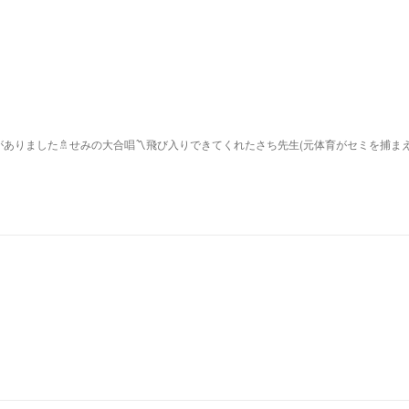
ありました🚿せみの大合唱〽飛び入りできてくれたさち先生(元体育がセミを捕ま