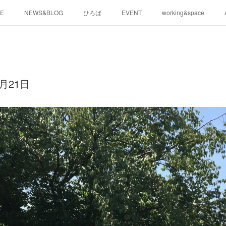
E
NEWS&BLOG
ひろば
EVENT
working&space
月21日