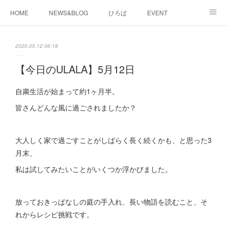
HOME
NEWS&BLOG
ひろば
EVENT
working&space
about
2020.05.12 06:18
【今日のULALA】5月12日
自粛生活が始まって約1ヶ月半。
皆さんどんな風に過ごされましたか？
大人しく家で過ごすことがしばらく長く続くかも、と思った3
月末、
私は試してみたいことがいくつか浮かびました。
放っておきっぱなしの庭の手入れ、長い物語を読むこと、そ
れからレシピ挑戦です。