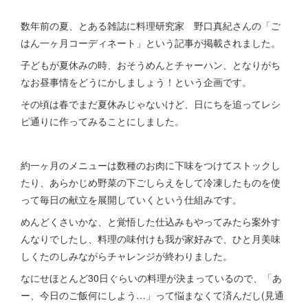
数年前の夏、とある雑誌に料理研究家 野口真紀さんの「ご
はん一ヶ月コーディネート」という記事が掲載されました。
子どもが夏休みの時、おそうめんとチャーハン、となりがち
なお昼事情をどうにかしましょう！という企画です。
その頃は春でまだ夏休みじゃないけど、日にちを追ってレシ
ピ通りに作ってみることにしました。
約一ヶ月のメニューは数種のお肉に下味をつけてストックし
たり、あらかじめ野菜の下ごしらえをして冷凍したものを使
って毎日の献立を展開していくという仕組みです。
めんどくさいかな、と覚悟した仕込みもやってみたら案外す
んなりでしたし、料理の味付けも我が家好みで、ひと月美味
しくたのしみながらチャレンジが終わりました。
なにせほとんど30日ぐらいの料理が決まっているので、「あ
ー、今日のご飯何にしよう…」って悩まなくて済んだし(見通