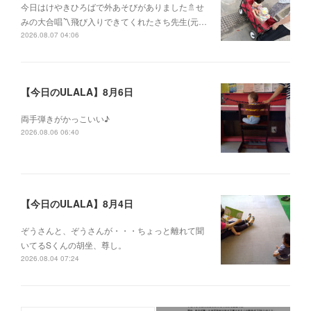
今日はけやきひろばで外あそびがありました🚿せ
みの大合唱〽飛び入りできてくれたさち先生(元…
2026.08.07 04:06
【今日のULALA】8月6日
両手弾きがかっこいい♪
2026.08.06 06:40
【今日のULALA】8月4日
ぞうさんと、ぞうさんが・・・ちょっと離れて聞
いてるSくんの胡坐、尊し。
2026.08.04 07:24