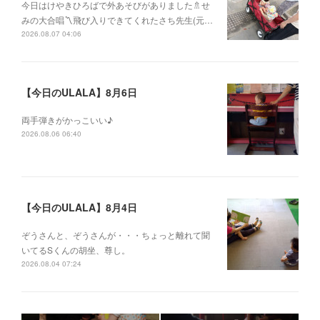
今日はけやきひろばで外あそびがありました🚿せ
みの大合唱〽飛び入りできてくれたさち先生(元…
2026.08.07 04:06
【今日のULALA】8月6日
両手弾きがかっこいい♪
2026.08.06 06:40
【今日のULALA】8月4日
ぞうさんと、ぞうさんが・・・ちょっと離れて聞
いてるSくんの胡坐、尊し。
2026.08.04 07:24