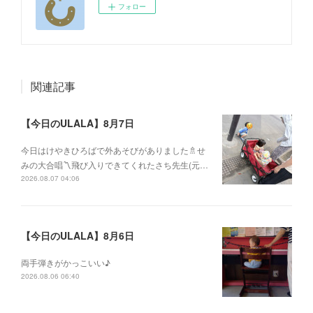
フォロー
関連記事
【今日のULALA】8月7日
今日はけやきひろばで外あそびがありました🚿せ
みの大合唱〽飛び入りできてくれたさち先生(元…
2026.08.07 04:06
【今日のULALA】8月6日
両手弾きがかっこいい♪
2026.08.06 06:40