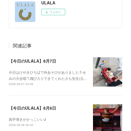
ULALA
フォロー
関連記事
【今日のULALA】8月7日
今日はけやきひろばで外あそびがありました🚿せ
みの大合唱〽飛び入りできてくれたさち先生(元…
2026.08.07 04:06
【今日のULALA】8月6日
両手弾きがかっこいい♪
2026.08.06 06:40