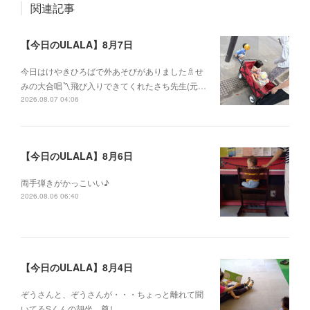
関連記事
【今日のULALA】8月7日
今日はけやきひろばで外あそびがありました🚿せ
みの大合唱〽飛び入りできてくれたさち先生(元…
2026.08.07 04:06
【今日のULALA】8月6日
両手弾きがかっこいい♪
2026.08.06 06:40
【今日のULALA】8月4日
ぞうさんと、ぞうさんが・・・ちょっと離れて聞
いてるSくんの胡坐、尊し。