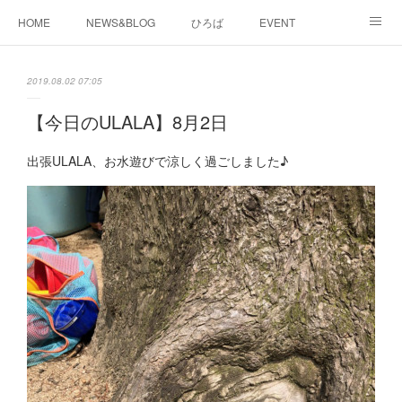
HOME
NEWS&BLOG
ひろば
EVENT
working&space
about
2019.08.02 07:05
【今日のULALA】8月2日
出張ULALA、お水遊びで涼しく過ごしました♪