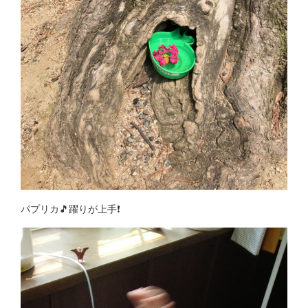
パプリカ🎵躍りが上手❗