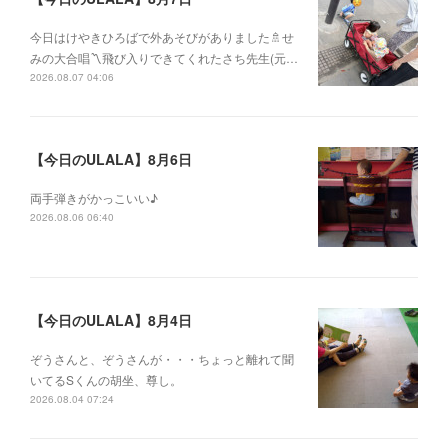
今日はけやきひろばで外あそびがありました🚿せ
みの大合唱〽飛び入りできてくれたさち先生(元…
2026.08.07 04:06
【今日のULALA】8月6日
両手弾きがかっこいい♪
2026.08.06 06:40
【今日のULALA】8月4日
ぞうさんと、ぞうさんが・・・ちょっと離れて聞
いてるSくんの胡坐、尊し。
2026.08.04 07:24