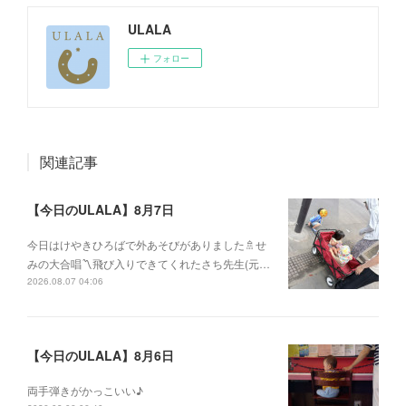
ULALA
フォロー
関連記事
【今日のULALA】8月7日
今日はけやきひろばで外あそびがありました🚿せ
みの大合唱〽飛び入りできてくれたさち先生(元…
2026.08.07 04:06
【今日のULALA】8月6日
両手弾きがかっこいい♪