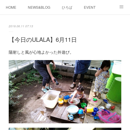
HOME
NEWS&BLOG
ひろば
EVENT
working&space
about
2019.06.11 07:13
【今日のULALA】6月11日
陽射しと風が心地よかった外遊び。