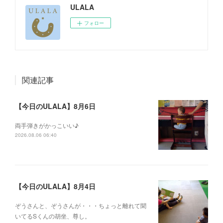
ULALA
フォロー
関連記事
【今日のULALA】8月6日
両手弾きがかっこいい♪
2026.08.06 06:40
【今日のULALA】8月4日
ぞうさんと、ぞうさんが・・・ちょっと離れて聞
いてるSくんの胡坐、尊し。