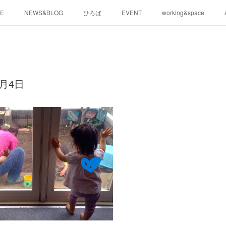
E
NEWS&BLOG
ひろば
EVENT
working&space
月4日