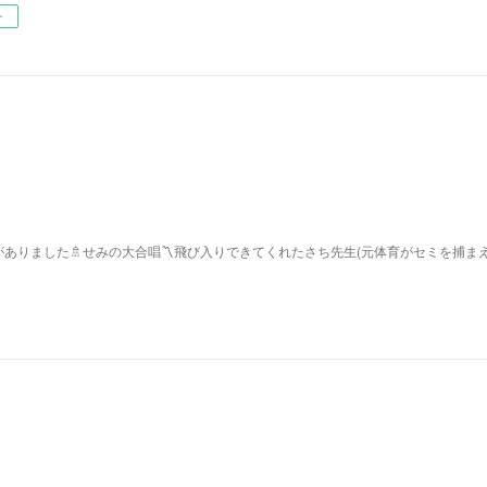
ー
ありました🚿せみの大合唱〽飛び入りできてくれたさち先生(元体育がセミを捕ま