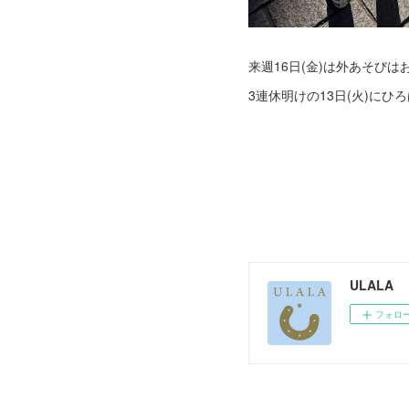
来週16日(金)は外あそびは
3連休明けの13日(火)に
ULALA
フォロ