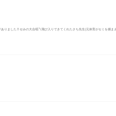
ありました🚿せみの大合唱〽飛び入りできてくれたさち先生(元体育がセミを捕ま