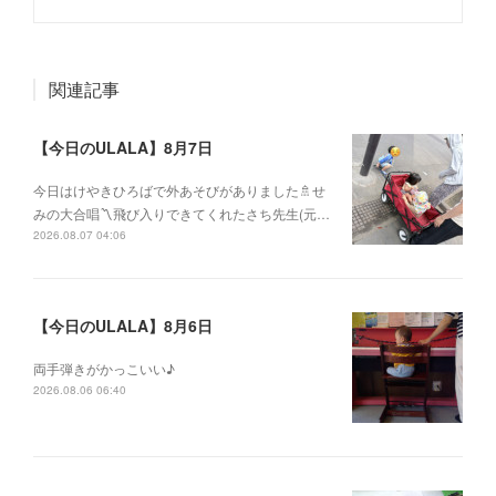
関連記事
【今日のULALA】8月7日
今日はけやきひろばで外あそびがありました🚿せ
みの大合唱〽飛び入りできてくれたさち先生(元…
2026.08.07 04:06
【今日のULALA】8月6日
両手弾きがかっこいい♪
2026.08.06 06:40