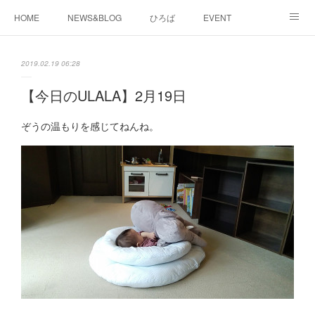
HOME
NEWS&BLOG
ひろば
EVENT
working&space
about
2019.02.19 06:28
【今日のULALA】2月19日
ぞうの温もりを感じてねんね。