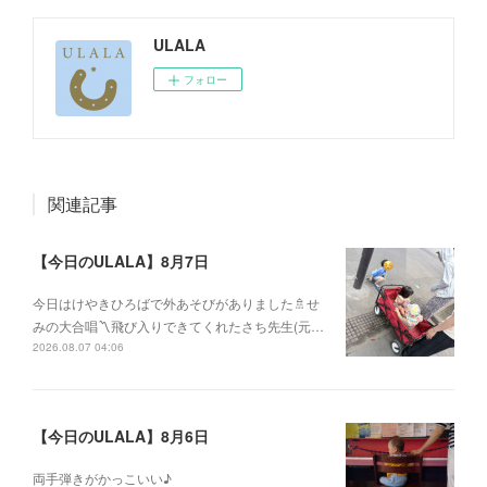
ULALA
フォロー
関連記事
【今日のULALA】8月7日
今日はけやきひろばで外あそびがありました🚿せ
みの大合唱〽飛び入りできてくれたさち先生(元…
2026.08.07 04:06
【今日のULALA】8月6日
両手弾きがかっこいい♪