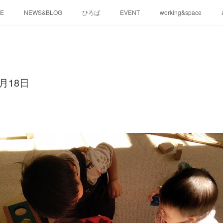
E
NEWS&BLOG
ひろば
EVENT
working&space
月18日