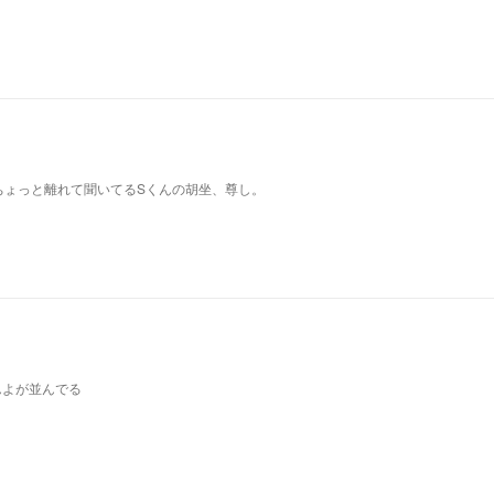
ちょっと離れて聞いてるSくんの胡坐、尊し。
んよが並んでる