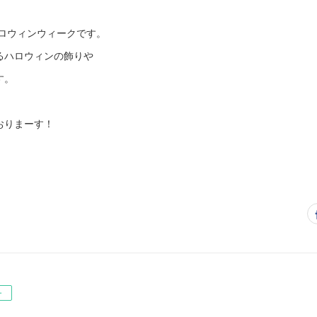
ハロウィンウィークです。
るハロウィンの飾りや
す。
おりまーす！
ー