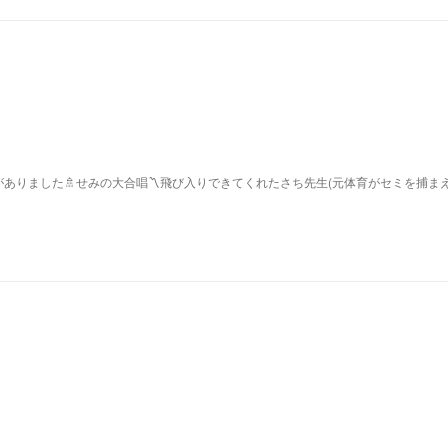
ありました🚿せみの大合唱〽飛び入りできてくれたさち先生(元体育がセミを捕ま