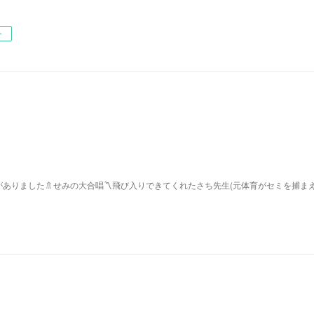
ー
ありました🚿せみの大合唱〽飛び入りできてくれたさち先生(元体育がセミを捕ま