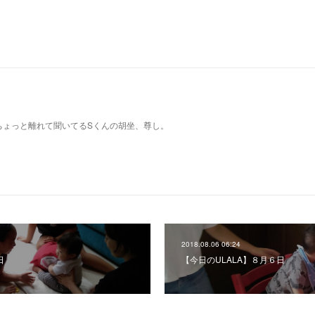
ちょっと離れて聞いてるSくんの胡坐、尊し。
2018.08.06 06:24
日
【今日のULALA】８月６日