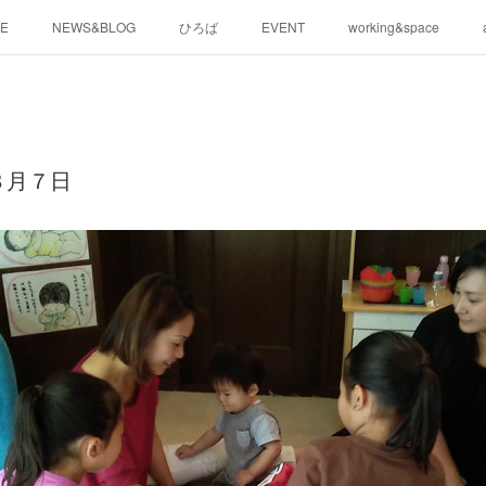
E
NEWS&BLOG
ひろば
EVENT
working&space
８月７日