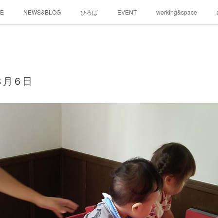
E
NEWS&BLOG
ひろば
EVENT
working&space
８月６日