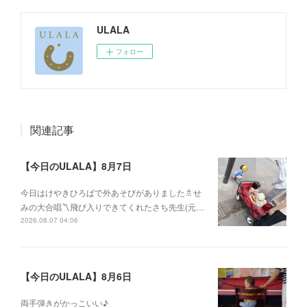
ULALA
フォロー
関連記事
【今日のULALA】8月7日
今日はけやきひろばで外あそびがありました🚿せ
みの大合唱〽飛び入りできてくれたさち先生(元…
2026.08.07 04:06
【今日のULALA】8月6日
両手弾きがかっこいい♪