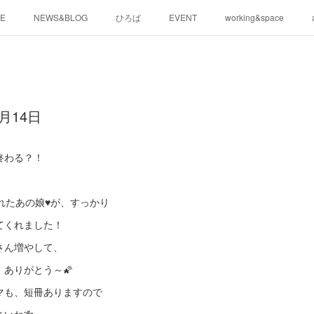
E
NEWS&BLOG
ひろば
EVENT
working&space
月14日
終わる？！
れたあの娘♥️が、すっかり
てくれました！
さん増やして、
ありがとう～🌠
マも、短冊ありますので