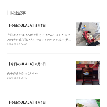
関連記事
【今日のULALA】8月7日
今日はけやきひろばで外あそびがありました🚿せ
みの大合唱〽飛び入りできてくれたさち先生(元…
2026.08.07 04:06
【今日のULALA】8月6日
両手弾きがかっこいい♪
2026.08.06 06:40
【今日のULALA】8月4日