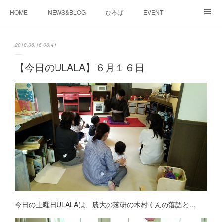
HOME
NEWS&BLOG
ひろば
EVENT
working&space
about
2018.06.16 06:41
【今日のULALA】６月１６日
今日の土曜日ULALAは、農大の落研の木村くんの落語と...