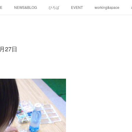
E
NEWS&BLOG
ひろば
EVENT
working&space
月27日