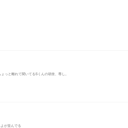
ちょっと離れて聞いてるSくんの胡坐、尊し。
んよが並んでる