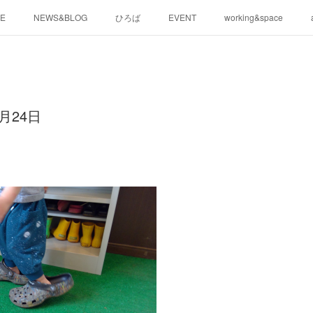
E
NEWS&BLOG
ひろば
EVENT
working&space
月24日