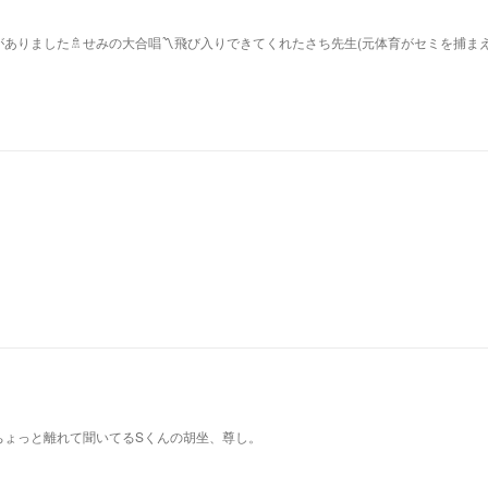
ありました🚿せみの大合唱〽飛び入りできてくれたさち先生(元体育がセミを捕ま
ちょっと離れて聞いてるSくんの胡坐、尊し。