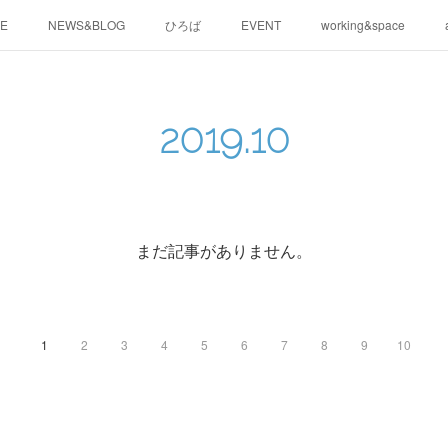
E
NEWS&BLOG
ひろば
EVENT
working&space
2019
.
10
まだ記事がありません。
1
2
3
4
5
6
7
8
9
10