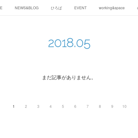
E
NEWS&BLOG
ひろば
EVENT
working&space
2018
.
05
まだ記事がありません。
1
2
3
4
5
6
7
8
9
10