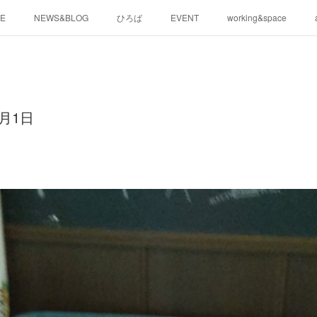
E
NEWS&BLOG
ひろば
EVENT
working&space
月1日