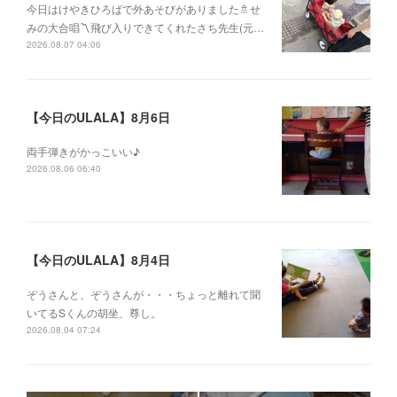
今日はけやきひろばで外あそびがありました🚿せ
みの大合唱〽飛び入りできてくれたさち先生(元…
2026.08.07 04:06
【今日のULALA】8月6日
両手弾きがかっこいい♪
2026.08.06 06:40
【今日のULALA】8月4日
ぞうさんと、ぞうさんが・・・ちょっと離れて聞
いてるSくんの胡坐、尊し。
2026.08.04 07:24