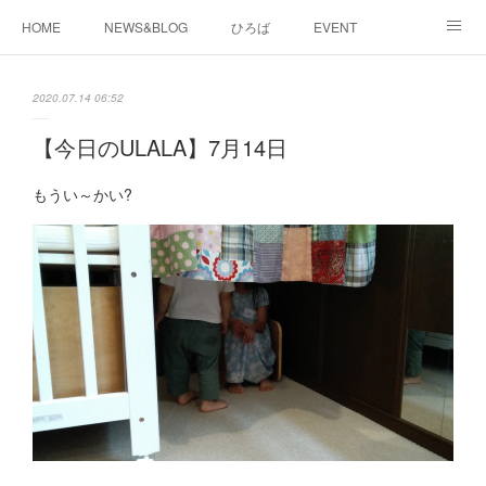
HOME
NEWS&BLOG
ひろば
EVENT
working&space
about
2020.07.14 06:52
【今日のULALA】7月14日
もうい～かい?