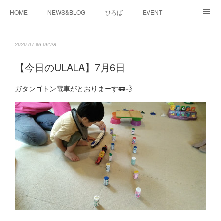
HOME
NEWS&BLOG
ひろば
EVENT
working&space
about
2020.07.06 06:28
【今日のULALA】7月6日
ガタンゴトン電車がとおりまーす🚃💨