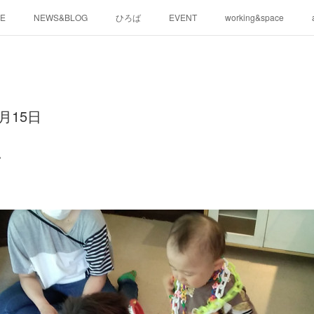
E
NEWS&BLOG
ひろば
EVENT
working&space
月15日
♪