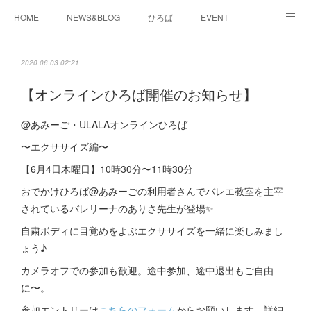
HOME
NEWS&BLOG
ひろば
EVENT
working&space
about
2020.06.03 02:21
【オンラインひろば開催のお知らせ】
@あみーご・ULALAオンラインひろば
〜エクササイズ編〜
【6月4日木曜日】10時30分〜11時30分
おでかけひろば@あみーごの利用者さんでバレエ教室を主宰
されているバレリーナのありさ先生が登場✨
自粛ボディに目覚めをよぶエクササイズを一緒に楽しみまし
ょう♪
カメラオフでの参加も歓迎。途中参加、途中退出もご自由
に〜。
参加エントリーは
こちらのフォーム
からお願いします。詳細