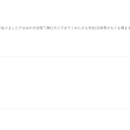
ありました🚿せみの大合唱〽飛び入りできてくれたさち先生(元体育がセミを捕ま