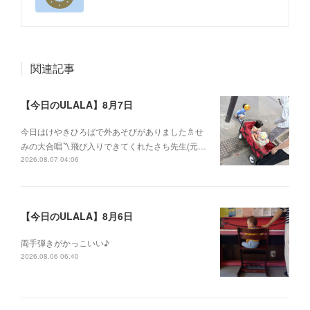
関連記事
【今日のULALA】8月7日
今日はけやきひろばで外あそびがありました🚿せ
みの大合唱〽飛び入りできてくれたさち先生(元…
2026.08.07 04:06
【今日のULALA】8月6日
両手弾きがかっこいい♪
2026.08.06 06:40