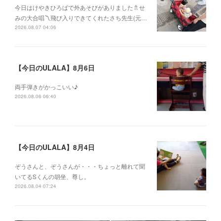
今日はけやきひろばで外あそびがありました🚿せ
みの大合唱〽飛び入りできてくれたさち先生(元…
2026.08.07 04:06
【今日のULALA】8月6日
両手弾きがかっこいい♪
2026.08.06 06:40
【今日のULALA】8月4日
ぞうさんと、ぞうさんが・・・ちょっと離れて聞
いてるSくんの胡坐、尊し。
2026.08.04 07:24