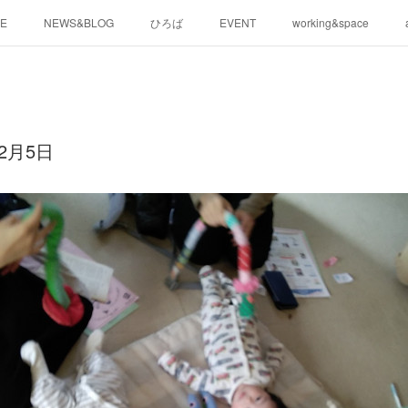
E
NEWS&BLOG
ひろば
EVENT
working&space
2月5日