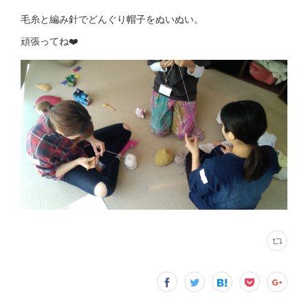
毛糸と編み針でどんぐり帽子をぬいぬい。
頑張ってね❤️