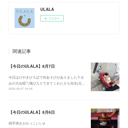
ULALA
フォロー
関連記事
【今日のULALA】8月7日
今日はけやきひろばで外あそびがありました🚿せ
みの大合唱〽飛び入りできてくれたさち先生(元…
2026.08.07 04:06
【今日のULALA】8月6日
両手弾きがかっこいい♪