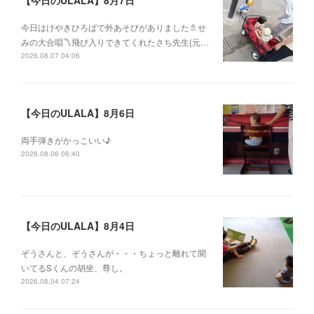
【今日のULALA】8月7日
今日はけやきひろばで外あそびがありました🚿せ
みの大合唱〽飛び入りできてくれたさち先生(元…
2026.08.07 04:06
【今日のULALA】8月6日
両手弾きがかっこいい♪
2026.08.06 06:40
【今日のULALA】8月4日
ぞうさんと、ぞうさんが・・・ちょっと離れて聞
いてるSくんの胡坐、尊し。
2026.08.04 07:24