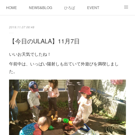
HOME
NEWS&BLOG
ひろば
EVENT
working&space
about
2019.11.07 06:48
【今日のULALA】11月7日
いいお天気でしたね！
午前中は、いっぱい陽射しも出ていて外遊びを満喫しまし
た。