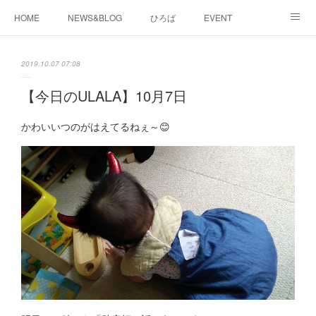
HOME
NEWS&BLOG
ひろば
EVENT
working&space
about
2019.10.07 07:08
【今日のULALA】10月7日
かわいいつのがはえてるねぇ～😊