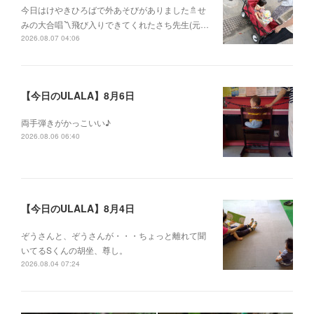
今日はけやきひろばで外あそびがありました🚿せ
みの大合唱〽飛び入りできてくれたさち先生(元…
2026.08.07 04:06
【今日のULALA】8月6日
両手弾きがかっこいい♪
2026.08.06 06:40
【今日のULALA】8月4日
ぞうさんと、ぞうさんが・・・ちょっと離れて聞
いてるSくんの胡坐、尊し。
2026.08.04 07:24