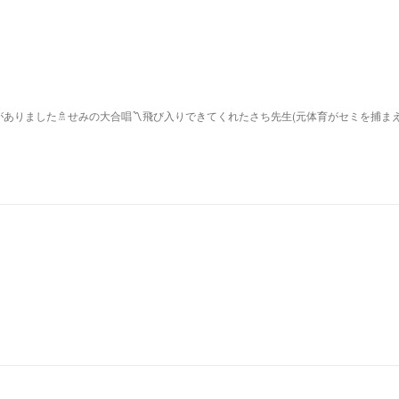
ありました🚿せみの大合唱〽飛び入りできてくれたさち先生(元体育がセミを捕ま