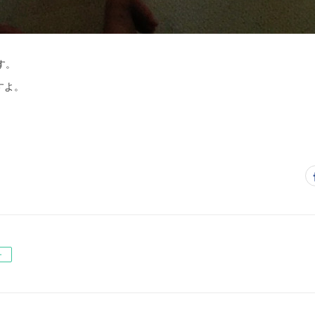
す。
すよ。
ー