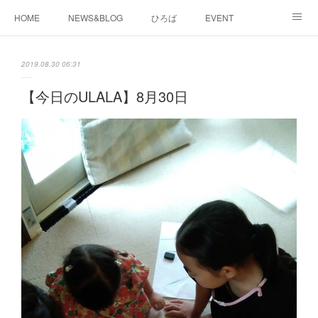
HOME
NEWS&BLOG
ひろば
EVENT
working&space
about
2019.08.30 06:31
【今日のULALA】8月30日