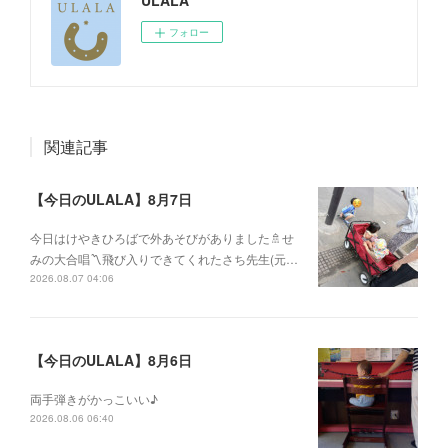
ULALA
フォロー
関連記事
【今日のULALA】8月7日
今日はけやきひろばで外あそびがありました🚿せ
みの大合唱〽飛び入りできてくれたさち先生(元…
2026.08.07 04:06
【今日のULALA】8月6日
両手弾きがかっこいい♪
2026.08.06 06:40