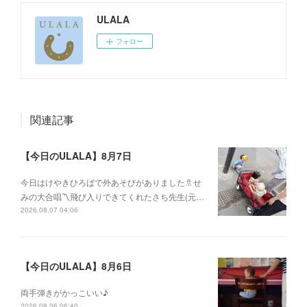
ULALA
フォロー
関連記事
【今日のULALA】8月7日
今日はけやきひろばで外あそびがありました🚿せ
みの大合唱〽飛び入りできてくれたさち先生(元…
2026.08.07 04:06
【今日のULALA】8月6日
両手弾きがかっこいい♪
2026.08.06 06:40