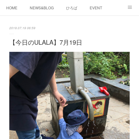
HOME
NEWS&BLOG
ひろば
EVENT
working&space
about
2019.07.19 06:59
【今日のULALA】7月19日