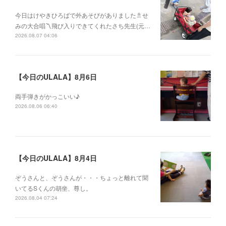
今日はけやきひろばで外あそびがありました🚿せ
みの大合唱〽飛び入りできてくれたさち先生(元…
2026.08.07 04:06
【今日のULALA】8月6日
両手弾きがかっこいい♪
2026.08.06 06:40
【今日のULALA】8月4日
ぞうさんと、ぞうさんが・・・ちょっと離れて聞
いてるSくんの胡坐、尊し。
2026.08.04 07:24