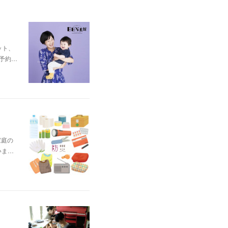
ット、
前予約…
家庭の
いま…