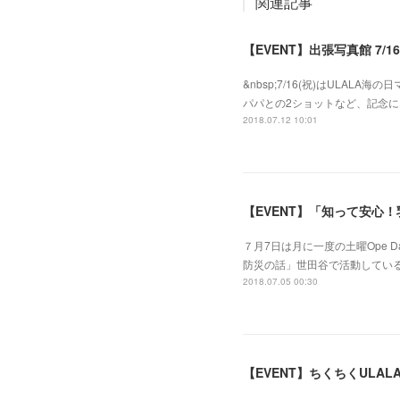
関連記事
【EVENT】出張写真館 7/
&nbsp;7/16(祝)はULA
パパとの2ショットなど、記念に
2018.07.12 10:01
【EVENT】「知って安心！乳
７月7日は月に一度の土曜Ope
防災の話」世田谷で活動している
2018.07.05 00:30
【EVENT】ちくちくULALA 7