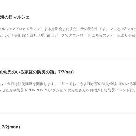
16海の日マルシェ
LA海の日マルシェ♪プロカメラマンによる撮影会まだまだご予約受付中です。ママとの2ショ
どうぞ！参加費:１組1000円(後日データでダウンロード)こちらのフォームより事
幼児のいる家庭の防災の話」7/7(sat)
 Day！今月は防災講座を開催します。「知っておこうよ我が家の防災~乳幼児のいる
 せたがや防災 NPONPONPOアクション のみなさんをお招きして防災イベント行
/2(mon)