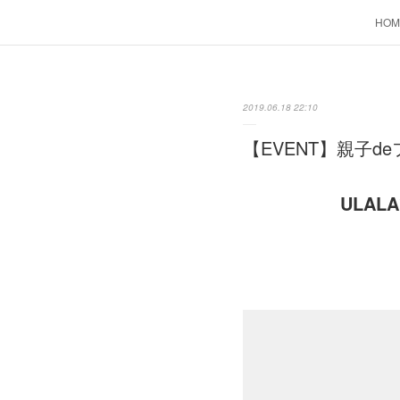
HOM
2019.06.18 22:10
【EVENT】親子d
ULA