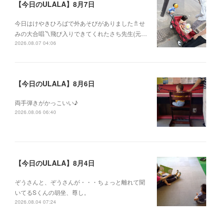
【今日のULALA】8月7日
今日はけやきひろばで外あそびがありました🚿せ
みの大合唱〽飛び入りできてくれたさち先生(元…
2026.08.07 04:06
【今日のULALA】8月6日
両手弾きがかっこいい♪
2026.08.06 06:40
【今日のULALA】8月4日
ぞうさんと、ぞうさんが・・・ちょっと離れて聞
いてるSくんの胡坐、尊し。
2026.08.04 07:24